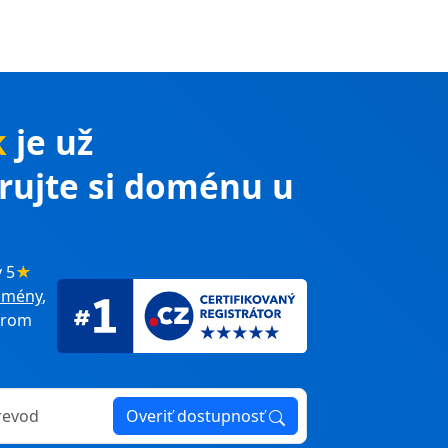
k
je už
trujte si doménu u
 5
★
omény
,
erom
Overiť dostupnosť