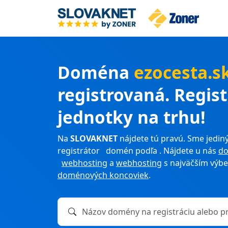
Doména
ezocesta.s
registrovaná. Regis
jednotky na trhu!
Na
SLOVAKNET
nájdete tú pravú. Sme jediný
registrátor domén podľa . Nájdete u nás
d
webhosting
a
webhosting
s najväčším výb
doménových koncoviek
.
Názov domény na registráciu alebo prevod