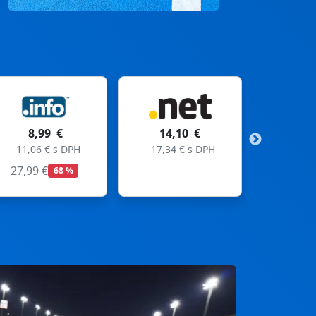
14,10 €
11,99 €
17,34 € s DPH
14,75 € s DPH
19,99 €
40 %