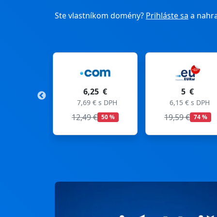
Ste vlastníkom domény?
Prihláste sa
a nahra
6,25 €
5 €
7,69 € s DPH
6,15 € s DPH
13,5
12,49 €
19,59 €
50 %
74 %