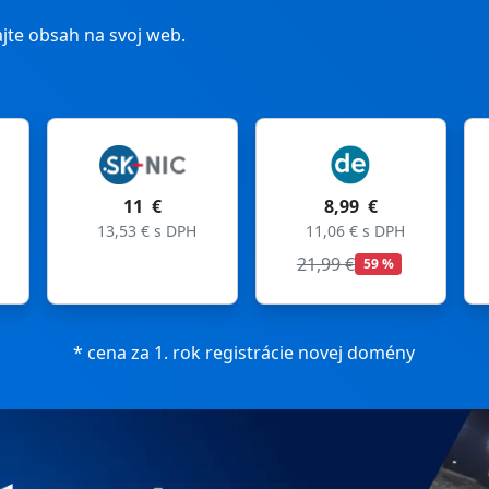
jte obsah na svoj web.
11 €
8,99 €
8,99 €
3 € s DPH
11,06 € s DPH
11,06 € s DPH
21,99 €
27,99 €
59 %
68 %
* cena za 1. rok registrácie novej domény