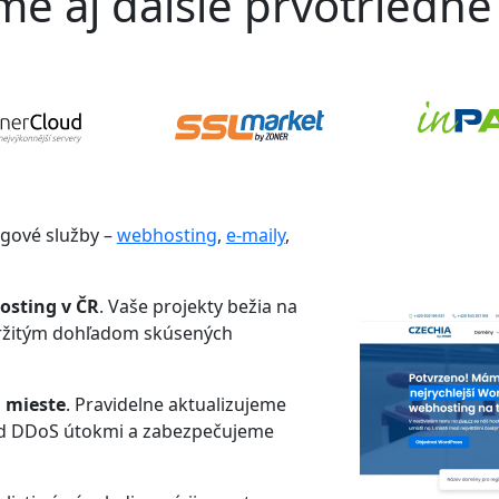
 aj ďalšie prvotriedne 
ngové služby –
webhosting
,
e-maily
,
osting v ČR
. Vaše projekty bežia na
tržitým dohľadom skúsených
 mieste
. Pravidelne aktualizujeme
ed DDoS útokmi a zabezpečujeme